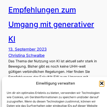
Empfehlungen zum
Umgang mit generativer
KI
13. September 2023
Christina Schwalbe
Das Thema der Nutzung von KI ist aktuell sehr stark in
Bewegung. Bisher gibt es noch keine UHH-weit
gültigen verbindlichen Regelungen. Hier finden Sie
Empfehlungen der Fakultät EW zum Umgang mit
generativer KI wie z.B. ChatGPT im Rahmen von
Einwilligung verwalten
Studium und Prüfungen. WICHTIG: Bitte stimmen Sie
immer mit den Lehrenden und
Um dir ein optimales Erlebnis zu bieten, verwenden wir Technologien
wie Cookies, um Geräteinformationen zu speichern und/oder darauf
Prüfungsverantwortlichen die genauen Vorgaben…
zuzugreifen. Wenn du diesen Technologien zustimmst, können wir
Daten wie das Surfverhalten oder eindeutige IDs auf dieser Website